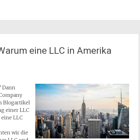
 Warum eine LLC in Amerika
? Dann
y Company
m Blogartikel
ng einer LLC
s eine LLC
ten wir die